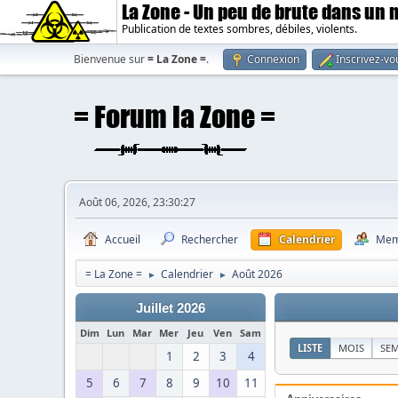
La Zone - Un peu de brute dans un
Publication de textes sombres, débiles, violents.
Bienvenue sur
= La Zone =
.
Connexion
Inscrivez-vo
Août 06, 2026, 23:30:27
Accueil
Rechercher
Calendrier
Mem
= La Zone =
Calendrier
Août 2026
►
►
Juillet 2026
Dim
Lun
Mar
Mer
Jeu
Ven
Sam
LISTE
MOIS
SE
1
2
3
4
5
6
7
8
9
10
11