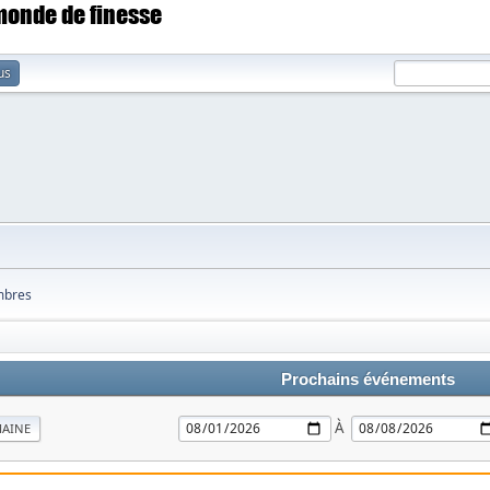
 monde de finesse
us
bres
Prochains événements
À
MAINE