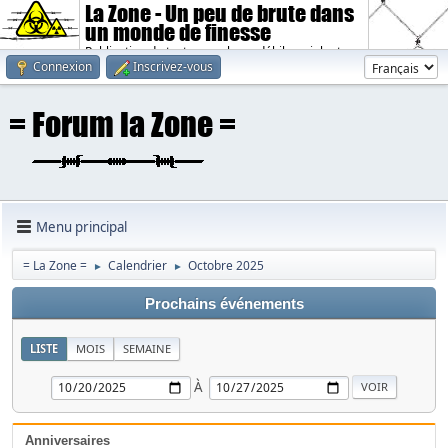
La Zone - Un peu de brute dans
un monde de finesse
Publication de textes sombres, débiles, violents.
Connexion
Inscrivez-vous
Menu principal
= La Zone =
Calendrier
Octobre 2025
►
►
Prochains événements
LISTE
MOIS
SEMAINE
À
Anniversaires