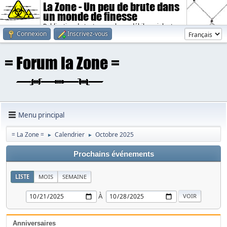
La Zone - Un peu de brute dans
un monde de finesse
Publication de textes sombres, débiles, violents.
Connexion
Inscrivez-vous
Menu principal
= La Zone =
Calendrier
Octobre 2025
►
►
Prochains événements
LISTE
MOIS
SEMAINE
À
Anniversaires