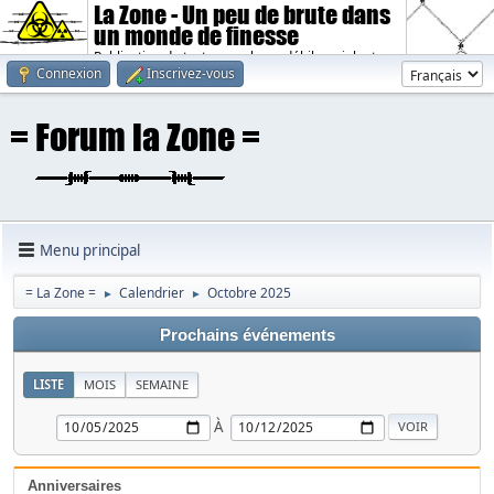
La Zone - Un peu de brute dans
un monde de finesse
Publication de textes sombres, débiles, violents.
Connexion
Inscrivez-vous
Menu principal
= La Zone =
Calendrier
Octobre 2025
►
►
Prochains événements
LISTE
MOIS
SEMAINE
À
Anniversaires