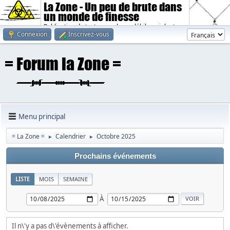
La Zone - Un peu de brute dans
un monde de finesse
Publication de textes sombres, débiles, violents.
Connexion
Inscrivez-vous
Menu principal
= La Zone =
Calendrier
Octobre 2025
►
►
Prochains événements
LISTE
MOIS
SEMAINE
À
Il n\'y a pas d\'évènements à afficher.