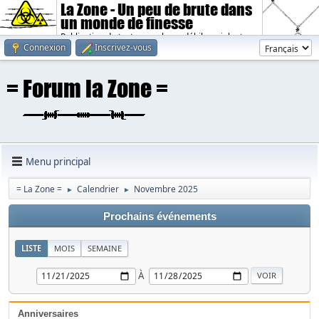
La Zone - Un peu de brute dans
un monde de finesse
Publication de textes sombres, débiles, violents.
Connexion
Inscrivez-vous
Menu principal
= La Zone =
Calendrier
Novembre 2025
►
►
Prochains événements
LISTE
MOIS
SEMAINE
À
Anniversaires