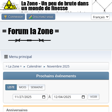
La Zone - Un peu de brute dans
un monde de finesse
Publication de textes sombres, débiles, violents.
Connexion
Inscrivez-vous
Menu principal
= La Zone =
Calendrier
Novembre 2025
►
►
Prochains événements
LISTE
MOIS
SEMAINE
À
Anniversaires