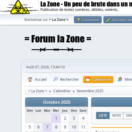
La Zone - Un peu de brute dans un
Publication de textes sombres, débiles, violents.
Bienvenue sur
= La Zone =
.
Connexion
Inscrivez-vo
Août 07, 2026, 13:40:10
Accueil
Rechercher
Calendrier
Mem
= La Zone =
Calendrier
Novembre 2025
►
►
Octobre 2025
Dim
Lun
Mar
Mer
Jeu
Ven
Sam
LISTE
MOIS
SE
1
2
3
4
5
6
7
8
9
10
11