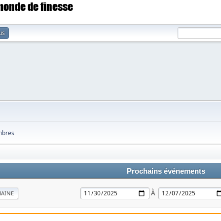
 monde de finesse
us
bres
Prochains événements
À
MAINE