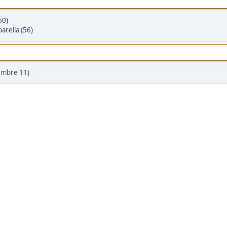
50)
arella (56)
embre 11)