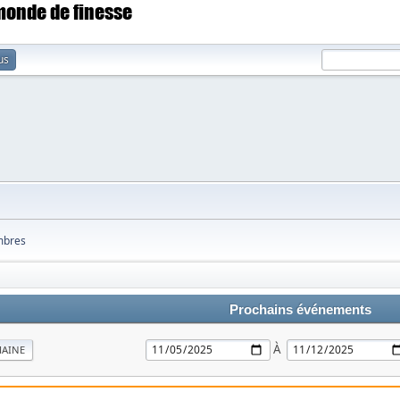
 monde de finesse
us
bres
Prochains événements
À
MAINE