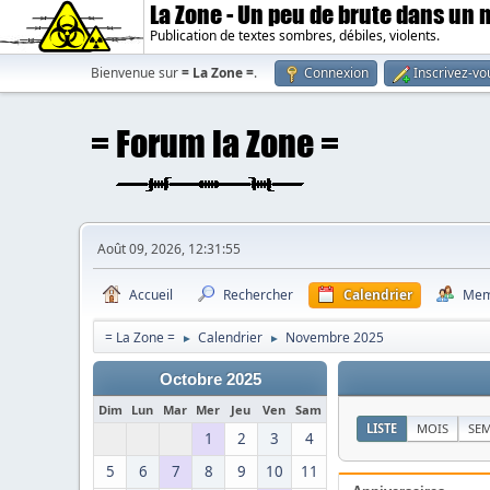
La Zone - Un peu de brute dans un
Publication de textes sombres, débiles, violents.
Bienvenue sur
= La Zone =
.
Connexion
Inscrivez-vo
Août 09, 2026, 12:31:55
Accueil
Rechercher
Calendrier
Mem
= La Zone =
Calendrier
Novembre 2025
►
►
Octobre 2025
Dim
Lun
Mar
Mer
Jeu
Ven
Sam
LISTE
MOIS
SE
1
2
3
4
5
6
7
8
9
10
11