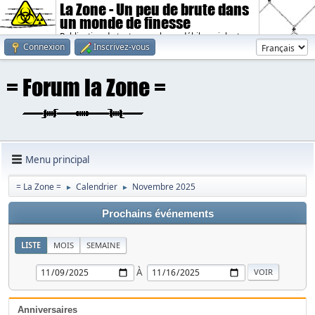
La Zone - Un peu de brute dans
un monde de finesse
Publication de textes sombres, débiles, violents.
Connexion
Inscrivez-vous
Menu principal
= La Zone =
Calendrier
Novembre 2025
►
►
Prochains événements
LISTE
MOIS
SEMAINE
À
Anniversaires