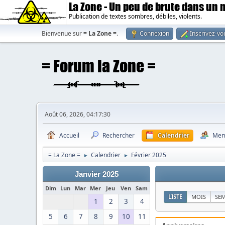
La Zone - Un peu de brute dans un
Publication de textes sombres, débiles, violents.
Bienvenue sur
= La Zone =
.
Connexion
Inscrivez-vo
Août 06, 2026, 04:17:30
Accueil
Rechercher
Calendrier
Mem
= La Zone =
Calendrier
Février 2025
►
►
Janvier 2025
Dim
Lun
Mar
Mer
Jeu
Ven
Sam
LISTE
MOIS
SE
1
2
3
4
5
6
7
8
9
10
11