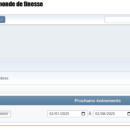
 monde de finesse
us
bres
Prochains événements
À
MAINE