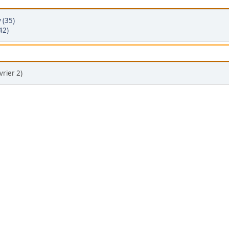
 (35)
42)
rier 2)