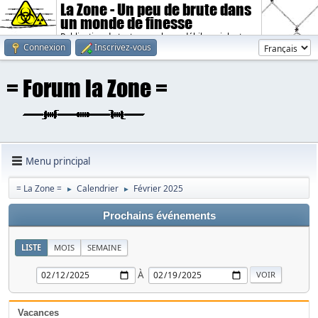
La Zone - Un peu de brute dans
un monde de finesse
Publication de textes sombres, débiles, violents.
Connexion
Inscrivez-vous
Menu principal
= La Zone =
Calendrier
Février 2025
►
►
Prochains événements
LISTE
MOIS
SEMAINE
À
Vacances