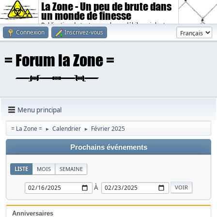
La Zone - Un peu de brute dans
un monde de finesse
Publication de textes sombres, débiles, violents.
Connexion
Inscrivez-vous
Menu principal
= La Zone =
Calendrier
Février 2025
►
►
Prochains événements
LISTE
MOIS
SEMAINE
À
Anniversaires