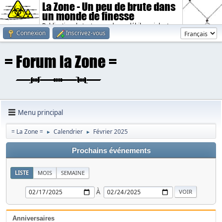
La Zone - Un peu de brute dans
un monde de finesse
Publication de textes sombres, débiles, violents.
Connexion
Inscrivez-vous
Menu principal
= La Zone =
Calendrier
Février 2025
►
►
Prochains événements
LISTE
MOIS
SEMAINE
À
Anniversaires