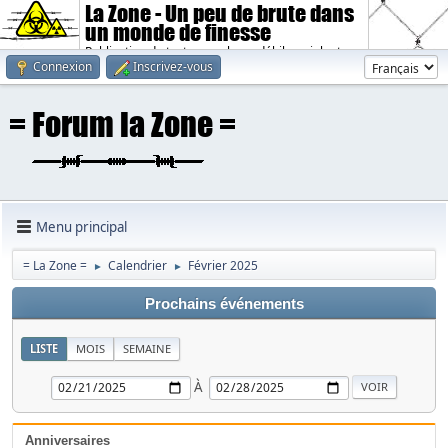
La Zone - Un peu de brute dans
un monde de finesse
Publication de textes sombres, débiles, violents.
Connexion
Inscrivez-vous
Menu principal
= La Zone =
Calendrier
Février 2025
►
►
Prochains événements
LISTE
MOIS
SEMAINE
À
Anniversaires