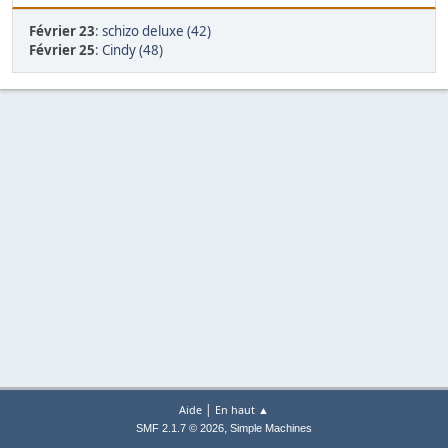
Février 23
:
schizo deluxe (42)
Février 25
:
Cindy (48)
|
Aide
En haut ▲
,
SMF 2.1.7 © 2026
Simple Machines