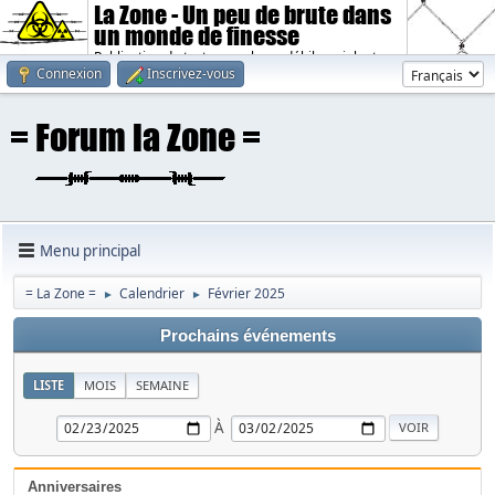
La Zone - Un peu de brute dans
un monde de finesse
Publication de textes sombres, débiles, violents.
Connexion
Inscrivez-vous
Menu principal
= La Zone =
Calendrier
Février 2025
►
►
Prochains événements
LISTE
MOIS
SEMAINE
À
Anniversaires