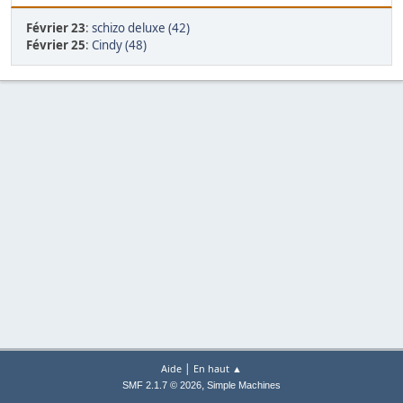
Février 23
:
schizo deluxe (42)
Février 25
:
Cindy (48)
|
Aide
En haut ▲
,
SMF 2.1.7 © 2026
Simple Machines