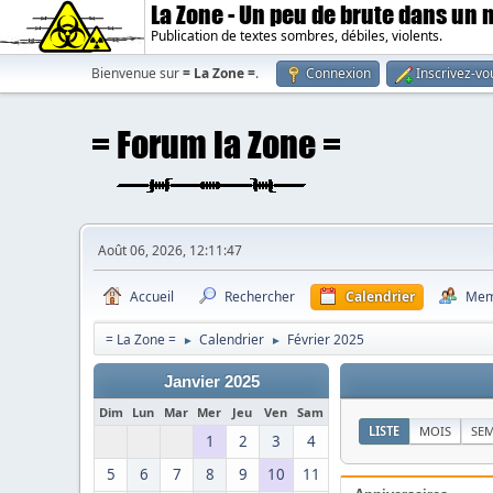
La Zone - Un peu de brute dans un
Publication de textes sombres, débiles, violents.
Bienvenue sur
= La Zone =
.
Connexion
Inscrivez-vo
Août 06, 2026, 12:11:47
Accueil
Rechercher
Calendrier
Mem
= La Zone =
Calendrier
Février 2025
►
►
Janvier 2025
Dim
Lun
Mar
Mer
Jeu
Ven
Sam
LISTE
MOIS
SE
1
2
3
4
5
6
7
8
9
10
11