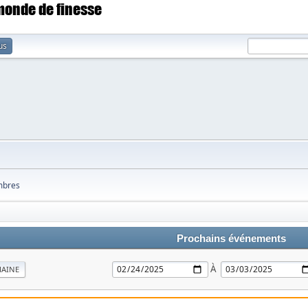
 monde de finesse
us
bres
Prochains événements
À
MAINE