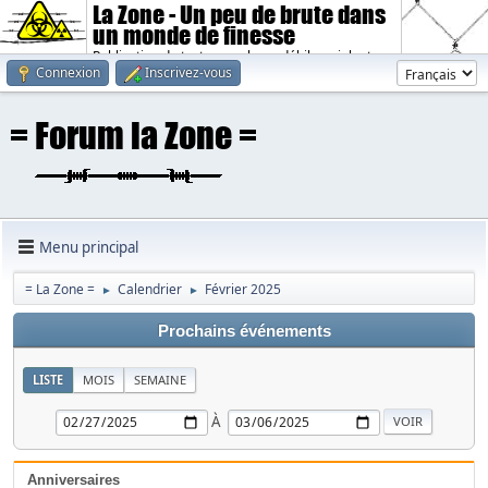
La Zone - Un peu de brute dans
un monde de finesse
Publication de textes sombres, débiles, violents.
Connexion
Inscrivez-vous
Menu principal
= La Zone =
Calendrier
Février 2025
►
►
Prochains événements
LISTE
MOIS
SEMAINE
À
Anniversaires