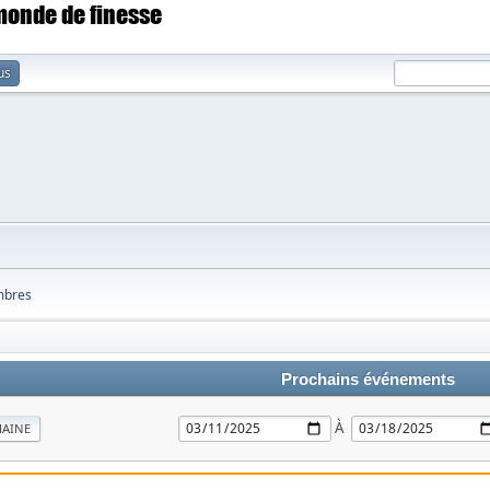
 monde de finesse
us
bres
Prochains événements
À
MAINE