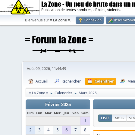
La Zone - Un peu de brute dans un
Publication de textes sombres, débiles, violents.
Bienvenue sur
= La Zone =
.
Connexion
Inscrivez-vo
Août 09, 2026, 11:44:49
Accueil
Rechercher
Calendrier
Mem
= La Zone =
Calendrier
Mars 2025
►
►
Février 2025
Dim
Lun
Mar
Mer
Jeu
Ven
Sam
LISTE
MOIS
SE
1
2
3
4
5
6
7
8