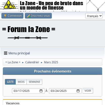
La Zone - Un peu de brute dans
un monde de finesse
Publication de textes sombres, débiles, violents.
Connexion
Inscrivez-vous
Menu principal
= La Zone =
Calendrier
Mars 2025
►
►
Prochains événements
LISTE
MOIS
SEMAINE
À
Vacances