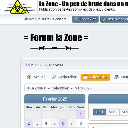
La Zone - Un peu de brute dans un
Publication de textes sombres, débiles, violents.
Bienvenue sur
= La Zone =
.
Connexion
Inscrivez-vo
Août 08, 2026, 01:24:00
Accueil
Rechercher
Calendrier
Mem
= La Zone =
Calendrier
Mars 2025
►
►
Février 2025
Dim
Lun
Mar
Mer
Jeu
Ven
Sam
LISTE
MOIS
SE
1
2
3
4
5
6
7
8