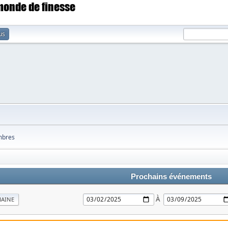
 monde de finesse
us
bres
Prochains événements
À
MAINE