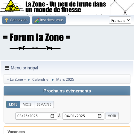
La Zone - Un peu de brute dans
un monde de finesse
Publication de textes sombres, débiles, violents.
Connexion
Inscrivez-vous
Menu principal
= La Zone =
Calendrier
Mars 2025
►
►
Prochains événements
LISTE
MOIS
SEMAINE
À
Vacances