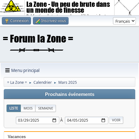
La Zone - Un peu de brute dans
un monde de finesse
Publication de textes sombres, débiles, violents.
Connexion
Inscrivez-vous
Menu principal
= La Zone =
Calendrier
Mars 2025
►
►
Prochains événements
LISTE
MOIS
SEMAINE
À
Vacances