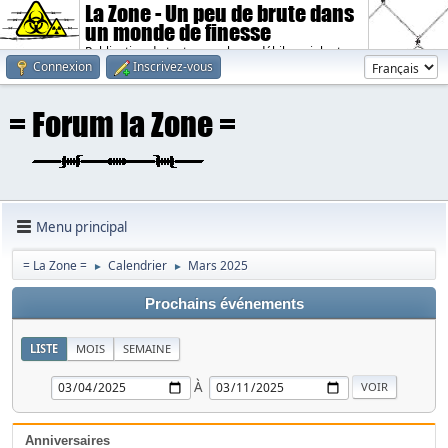
La Zone - Un peu de brute dans
un monde de finesse
Publication de textes sombres, débiles, violents.
Connexion
Inscrivez-vous
Menu principal
= La Zone =
Calendrier
Mars 2025
►
►
Prochains événements
LISTE
MOIS
SEMAINE
À
Anniversaires