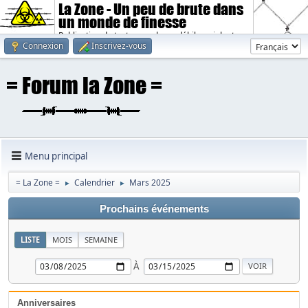
La Zone - Un peu de brute dans
un monde de finesse
Publication de textes sombres, débiles, violents.
Connexion
Inscrivez-vous
Menu principal
= La Zone =
Calendrier
Mars 2025
►
►
Prochains événements
LISTE
MOIS
SEMAINE
À
Anniversaires