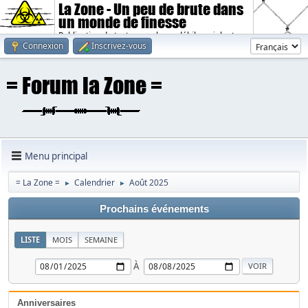
La Zone - Un peu de brute dans
un monde de finesse
Publication de textes sombres, débiles, violents.
Connexion
Inscrivez-vous
Menu principal
= La Zone =
Calendrier
Août 2025
►
►
Prochains événements
LISTE
MOIS
SEMAINE
À
Anniversaires