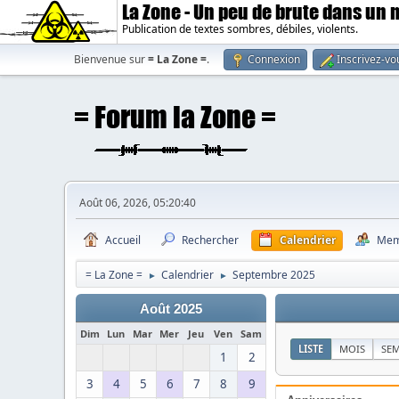
La Zone - Un peu de brute dans un
Publication de textes sombres, débiles, violents.
Bienvenue sur
= La Zone =
.
Connexion
Inscrivez-vo
Août 06, 2026, 05:20:40
Accueil
Rechercher
Calendrier
Mem
= La Zone =
Calendrier
Septembre 2025
►
►
Août 2025
Dim
Lun
Mar
Mer
Jeu
Ven
Sam
LISTE
MOIS
SE
1
2
3
4
5
6
7
8
9