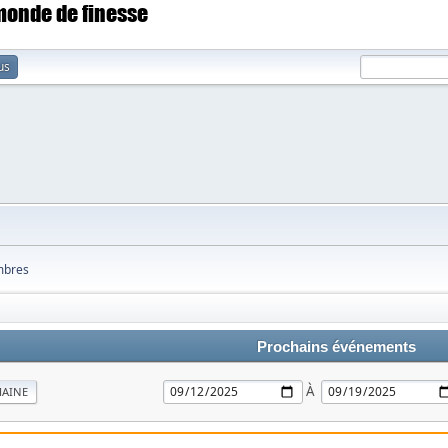
 monde de finesse
us
bres
Prochains événements
À
MAINE