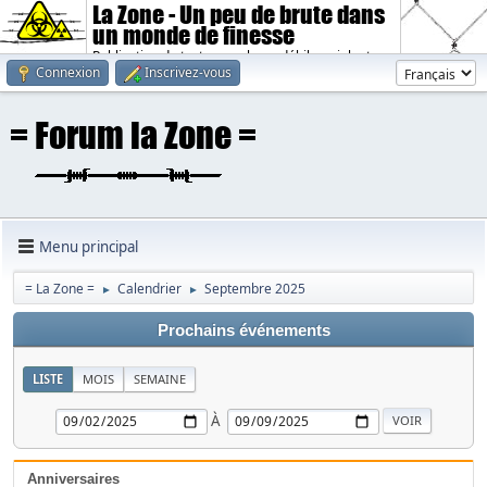
La Zone - Un peu de brute dans
un monde de finesse
Publication de textes sombres, débiles, violents.
Connexion
Inscrivez-vous
Menu principal
= La Zone =
Calendrier
Septembre 2025
►
►
Prochains événements
LISTE
MOIS
SEMAINE
À
Anniversaires