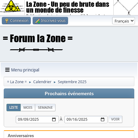
La Zone - Un peu de brute dans
un monde de finesse
Publication de textes sombres, débiles, violents.
Connexion
Inscrivez-vous
Menu principal
= La Zone =
Calendrier
Septembre 2025
►
►
Prochains événements
LISTE
MOIS
SEMAINE
À
Anniversaires