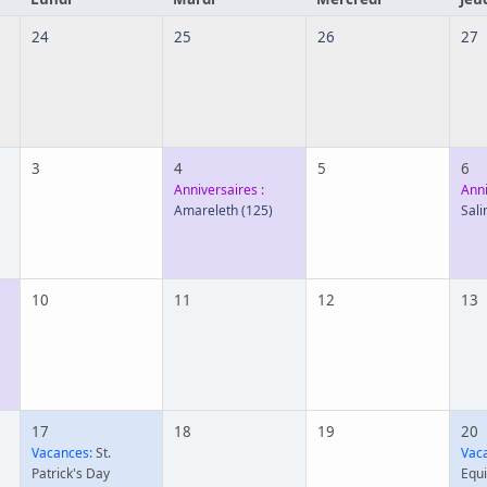
24
25
26
27
3
4
5
6
Anniversaires :
Anni
Amareleth
(125)
Sali
10
11
12
13
17
18
19
20
Vacances:
St.
Vac
Patrick's Day
Equ