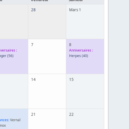
28
Mars 1
7
8
versaires :
Anniversaires :
nger
(56)
Herpes
(40)
14
15
21
22
ances:
Vernal
inox