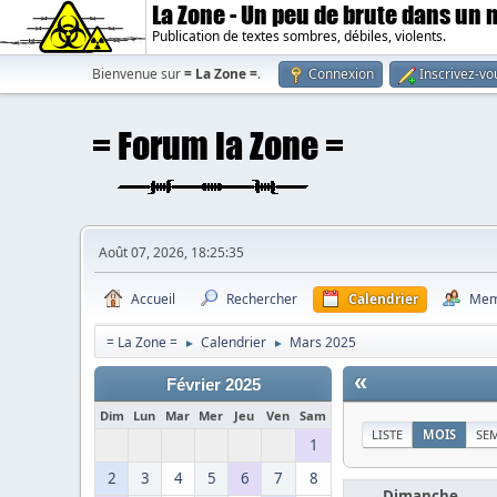
La Zone - Un peu de brute dans un
Publication de textes sombres, débiles, violents.
Bienvenue sur
= La Zone =
.
Connexion
Inscrivez-vo
Août 07, 2026, 18:25:35
Accueil
Rechercher
Calendrier
Mem
= La Zone =
Calendrier
Mars 2025
►
►
«
Février 2025
Dim
Lun
Mar
Mer
Jeu
Ven
Sam
LISTE
MOIS
SE
1
2
3
4
5
6
7
8
Dimanche