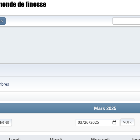
 monde de finesse
us
bres
Mars 2025
MAINE
Lundi
Mardi
Mercredi
Jeu