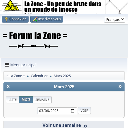
La Zone - Un peu de brute dans
un monde de finesse
Publication de textes sombres, débiles, violents.
Connexion
Inscrivez-vous
Menu principal
= La Zone =
Calendrier
Mars 2025
►
►
«
»
Mars 2025
LISTE
MOIS
SEMAINE
»