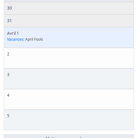
30
31
Avril 1
Vacances:
April Fools
2
3
4
5