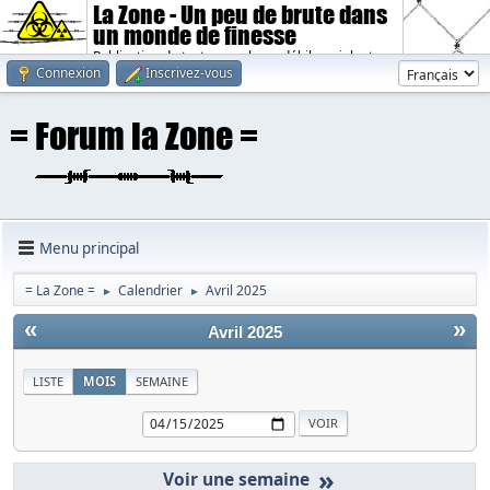
La Zone - Un peu de brute dans
un monde de finesse
Publication de textes sombres, débiles, violents.
Connexion
Inscrivez-vous
Menu principal
= La Zone =
Calendrier
Avril 2025
►
►
«
»
Avril 2025
LISTE
MOIS
SEMAINE
»