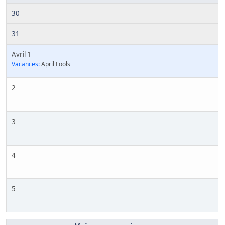
30
31
Avril 1
Vacances:
April Fools
2
3
4
5