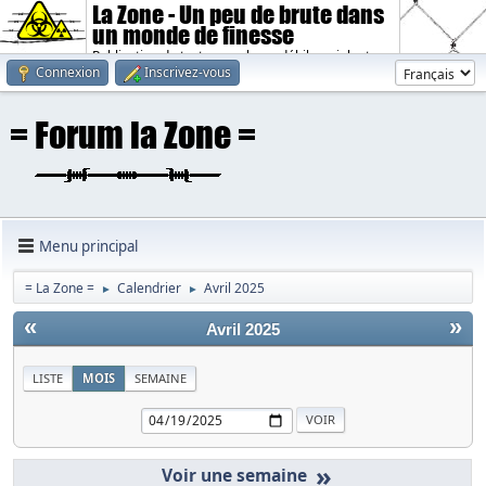
La Zone - Un peu de brute dans
un monde de finesse
Publication de textes sombres, débiles, violents.
Connexion
Inscrivez-vous
Menu principal
= La Zone =
Calendrier
Avril 2025
►
►
«
»
Avril 2025
LISTE
MOIS
SEMAINE
»