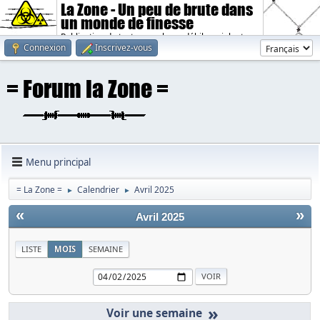
La Zone - Un peu de brute dans
un monde de finesse
Publication de textes sombres, débiles, violents.
Connexion
Inscrivez-vous
Menu principal
= La Zone =
Calendrier
Avril 2025
►
►
«
»
Avril 2025
LISTE
MOIS
SEMAINE
»