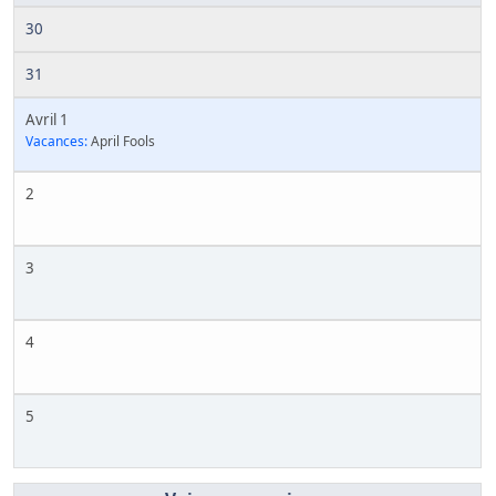
30
31
Avril 1
Vacances:
April Fools
2
3
4
5