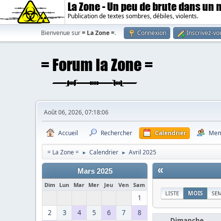
La Zone - Un peu de brute dans un
Publication de textes sombres, débiles, violents.
Bienvenue sur
= La Zone =
.
Connexion
Inscrivez-vo
Août 06, 2026, 07:18:06
Accueil
Rechercher
Calendrier
Mem
= La Zone =
Calendrier
Avril 2025
►
►
«
Mars 2025
Dim
Lun
Mar
Mer
Jeu
Ven
Sam
LISTE
MOIS
SE
1
2
3
4
5
6
7
8
Dimanche