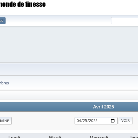
 monde de finesse
us
bres
Avril 2025
MAINE
Lundi
Mardi
Mercredi
Jeu