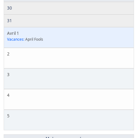
30
31
Avril 1
Vacances:
April Fools
2
3
4
5