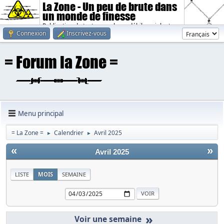
La Zone - Un peu de brute dans
un monde de finesse
Publication de textes sombres, débiles, violents.
Connexion
Inscrivez-vous
Menu principal
= La Zone =
Calendrier
Avril 2025
►
►
«
»
Avril 2025
LISTE
MOIS
SEMAINE
»