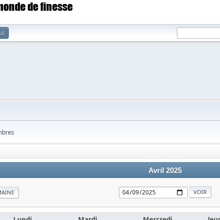
 monde de finesse
us
bres
Avril 2025
MAINE
Lundi
Mardi
Mercredi
Jeu