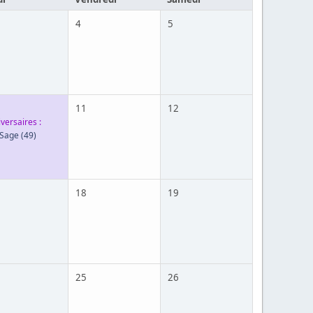
4
5
11
12
versaires :
 Sage
(49)
18
19
25
26