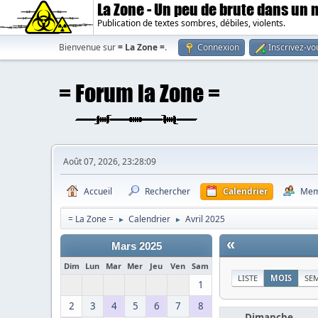
La Zone - Un peu de brute dans un
Publication de textes sombres, débiles, violents.
Bienvenue sur
= La Zone =
.
Connexion
Inscrivez-vo
Août 07, 2026, 23:28:09
Accueil
Rechercher
Calendrier
Mem
= La Zone =
Calendrier
Avril 2025
►
►
«
Mars 2025
Dim
Lun
Mar
Mer
Jeu
Ven
Sam
LISTE
MOIS
SE
1
2
3
4
5
6
7
8
Dimanche