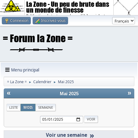
La Zone - Un peu de brute dans
un monde de finesse
Publication de textes sombres, débiles, violents.
Connexion
Inscrivez-vous
Menu principal
= La Zone =
Calendrier
Mai 2025
►
►
«
»
Mai 2025
LISTE
MOIS
SEMAINE
»