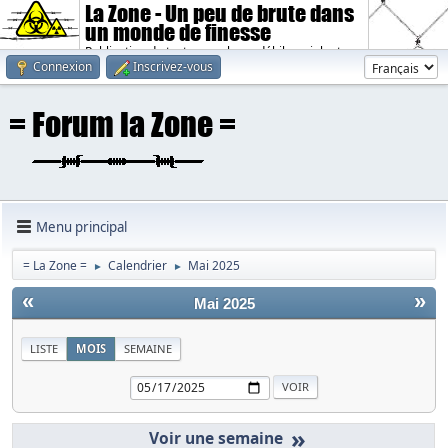
La Zone - Un peu de brute dans
un monde de finesse
Publication de textes sombres, débiles, violents.
Connexion
Inscrivez-vous
Menu principal
= La Zone =
Calendrier
Mai 2025
►
►
«
»
Mai 2025
LISTE
MOIS
SEMAINE
»