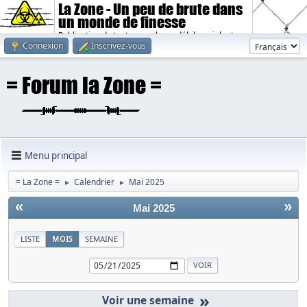
La Zone - Un peu de brute dans
un monde de finesse
Publication de textes sombres, débiles, violents.
Connexion
Inscrivez-vous
Menu principal
= La Zone =
Calendrier
Mai 2025
►
►
«
»
Mai 2025
LISTE
MOIS
SEMAINE
»