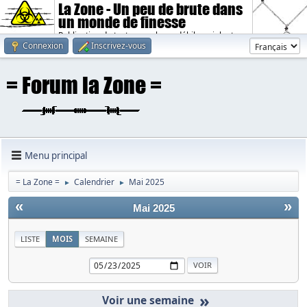
La Zone - Un peu de brute dans
un monde de finesse
Publication de textes sombres, débiles, violents.
Connexion
Inscrivez-vous
Menu principal
= La Zone =
Calendrier
Mai 2025
►
►
«
»
Mai 2025
LISTE
MOIS
SEMAINE
»