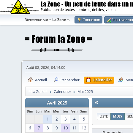
La Zone - Un peu de brute dans un
Publication de textes sombres, débiles, violents.
Bienvenue sur
= La Zone =
.
Connexion
Inscrivez-vo
Août 08, 2026, 04:14:00
Accueil
Rechercher
Calendrier
Mem
= La Zone =
Calendrier
Mai 2025
►
►
«
Avril 2025
Dim
Lun
Mar
Mer
Jeu
Ven
Sam
LISTE
MOIS
SE
1
2
3
4
5
6
7
8
9
10
11
12
Dimanche