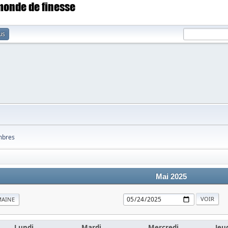
 monde de finesse
us
bres
Mai 2025
MAINE
Lundi
Mardi
Mercredi
Jeu