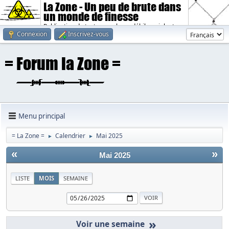
La Zone - Un peu de brute dans
un monde de finesse
Publication de textes sombres, débiles, violents.
Connexion
Inscrivez-vous
Menu principal
= La Zone =
Calendrier
Mai 2025
►
►
«
»
Mai 2025
LISTE
MOIS
SEMAINE
»