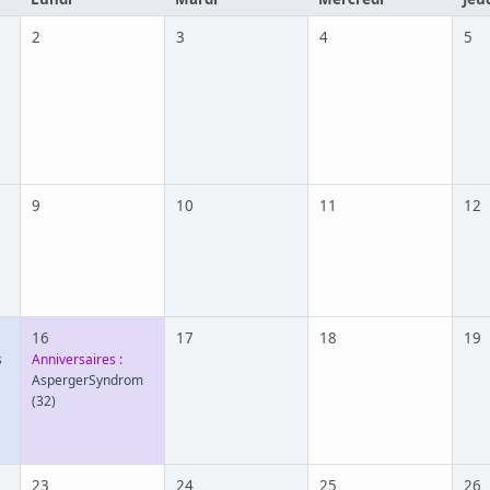
2
3
4
5
9
10
11
12
16
17
18
19
s
Anniversaires :
AspergerSyndrom
(32)
23
24
25
26