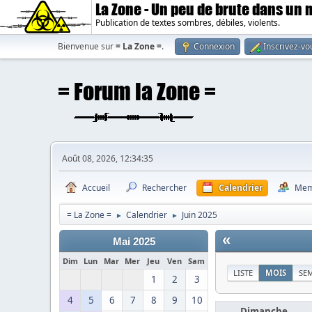
La Zone - Un peu de brute dans un
Publication de textes sombres, débiles, violents.
Bienvenue sur
= La Zone =
.
Connexion
Inscrivez-vo
Août 08, 2026, 12:34:35
Accueil
Rechercher
Calendrier
Mem
= La Zone =
Calendrier
Juin 2025
►
►
«
Mai 2025
Dim
Lun
Mar
Mer
Jeu
Ven
Sam
LISTE
MOIS
SE
1
2
3
4
5
6
7
8
9
10
Dimanche