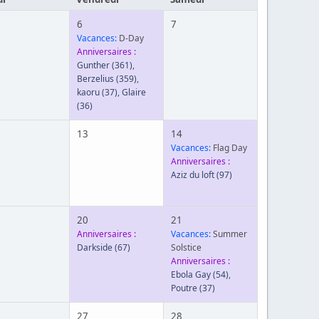
6
7
Vacances:
D-Day
Anniversaires :
Gunther
(361)
,
Berzelius
(359)
,
kaoru
(37)
,
Glaire
(36)
13
14
Vacances:
Flag Day
Anniversaires :
Aziz du loft
(97)
20
21
Anniversaires :
Vacances:
Summer
Darkside
(67)
Solstice
Anniversaires :
Ebola Gay
(54)
,
Poutre
(37)
27
28