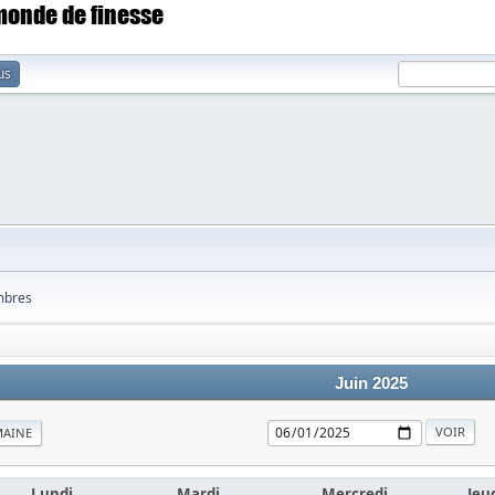
 monde de finesse
us
bres
Juin 2025
MAINE
Lundi
Mardi
Mercredi
Jeu