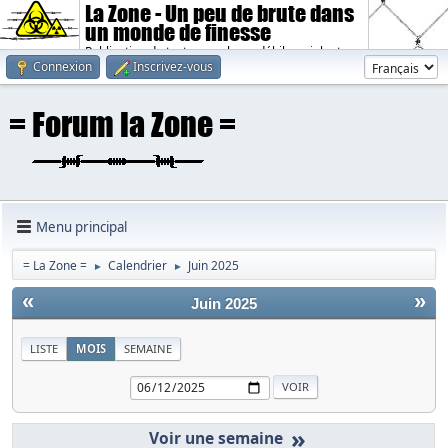
La Zone - Un peu de brute dans
un monde de finesse
Publication de textes sombres, débiles, violents.
Connexion
Inscrivez-vous
Menu principal
= La Zone =
Calendrier
Juin 2025
►
►
«
»
Juin 2025
LISTE
MOIS
SEMAINE
»