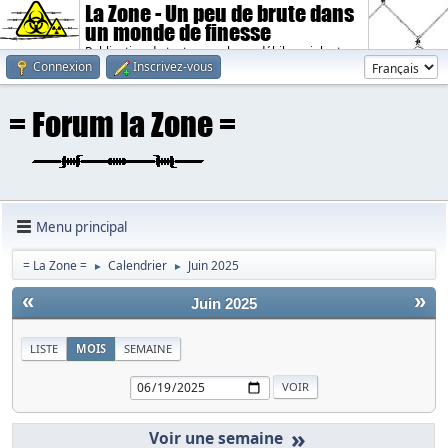
La Zone - Un peu de brute dans
un monde de finesse
Publication de textes sombres, débiles, violents.
Connexion
Inscrivez-vous
Menu principal
= La Zone =
Calendrier
Juin 2025
►
►
«
»
Juin 2025
LISTE
MOIS
SEMAINE
»