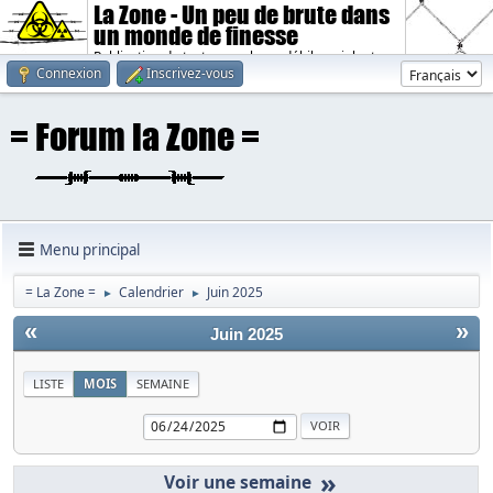
La Zone - Un peu de brute dans
un monde de finesse
Publication de textes sombres, débiles, violents.
Connexion
Inscrivez-vous
Menu principal
= La Zone =
Calendrier
Juin 2025
►
►
«
»
Juin 2025
LISTE
MOIS
SEMAINE
»