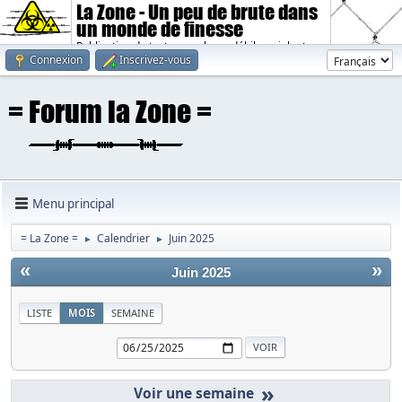
La Zone - Un peu de brute dans
un monde de finesse
Publication de textes sombres, débiles, violents.
Connexion
Inscrivez-vous
Menu principal
= La Zone =
Calendrier
Juin 2025
►
►
«
»
Juin 2025
LISTE
MOIS
SEMAINE
»