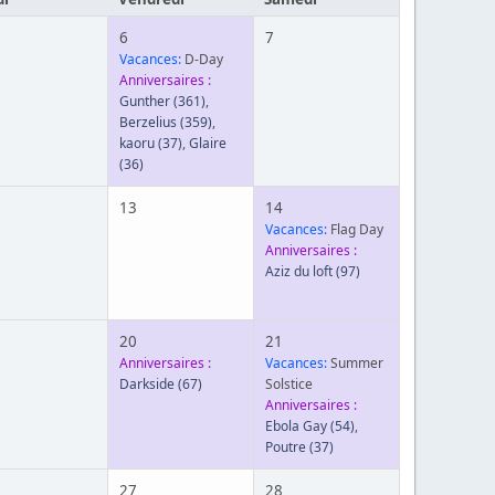
6
7
Vacances:
D-Day
Anniversaires :
Gunther
(361)
,
Berzelius
(359)
,
kaoru
(37)
,
Glaire
(36)
13
14
Vacances:
Flag Day
Anniversaires :
Aziz du loft
(97)
20
21
Anniversaires :
Vacances:
Summer
Darkside
(67)
Solstice
Anniversaires :
Ebola Gay
(54)
,
Poutre
(37)
27
28