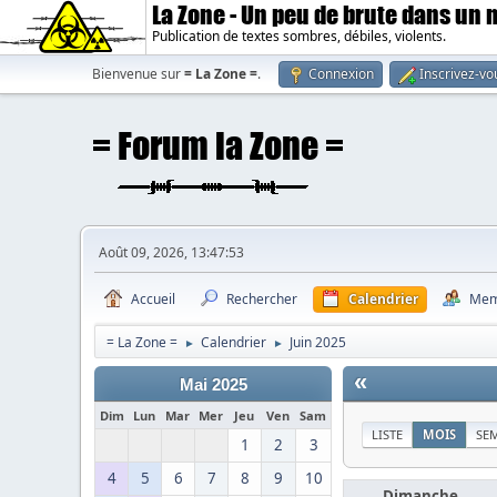
La Zone - Un peu de brute dans un
Publication de textes sombres, débiles, violents.
Bienvenue sur
= La Zone =
.
Connexion
Inscrivez-vo
Août 09, 2026, 13:47:53
Accueil
Rechercher
Calendrier
Mem
= La Zone =
Calendrier
Juin 2025
►
►
«
Mai 2025
Dim
Lun
Mar
Mer
Jeu
Ven
Sam
LISTE
MOIS
SE
1
2
3
4
5
6
7
8
9
10
Dimanche