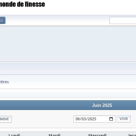
 monde de finesse
us
bres
Juin 2025
MAINE
Lundi
Mardi
Mercredi
Jeu