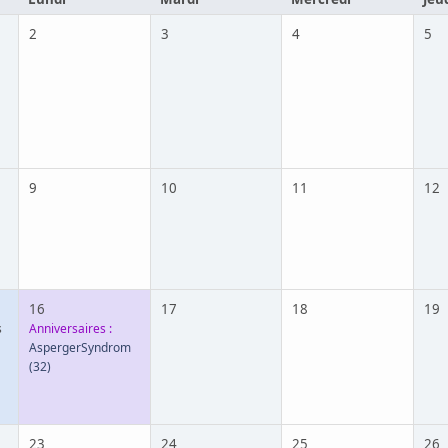
2
3
4
5
9
10
11
12
16
17
18
19
s
Anniversaires :
AspergerSyndrom
(32)
23
24
25
26