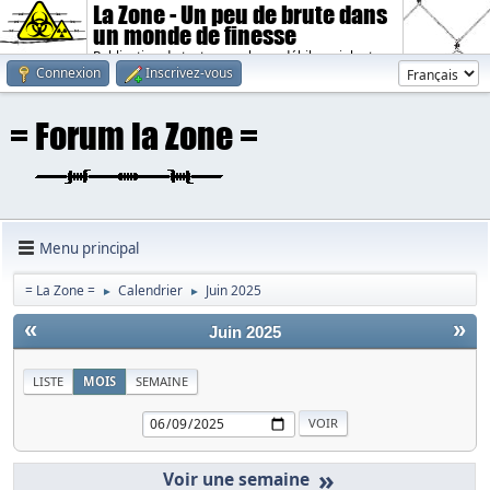
La Zone - Un peu de brute dans
un monde de finesse
Publication de textes sombres, débiles, violents.
Connexion
Inscrivez-vous
Menu principal
= La Zone =
Calendrier
Juin 2025
►
►
«
»
Juin 2025
LISTE
MOIS
SEMAINE
»